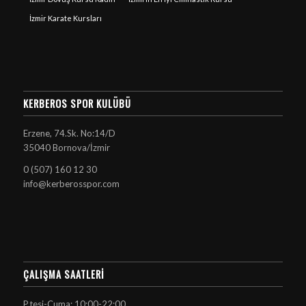
İzmir Karate Kursları
KERBEROS SPOR KULÜBÜ
Erzene, 74.Sk. No:14/D
35040 Bornova/İzmir
0 (507) 160 12 30
info@kerberosspor.com
ÇALIŞMA SAATLERI
P.tesi-Cuma: 10:00-22:00