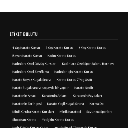
ETIKET BULUTU
4 Yaş Karate Kursu
5 Yaş Karate Kursu
6 Yaş Karate Kursu
Bayan Karate Kursu
Kadın Karate Kursu
Kadınlara Özel Dövüş Kursları
Kadınlara Özel Spor Salonu Bornova
Kadınlara Özel Zayıflama
Kadınlar İçin Karate Kursu
Karate Beyaz Kuşak Sınavı
Karate Kursu 7 Yaş Üstü
Karate kuşak sınavı kaç ayda bir yapılır
Karate Nedir
Karatenin Amacı
Karatenin Anlamı
Karatenin Faydaları
Karatenin Tarihçesi
Karate Yeşil Kuşak Sınavı
Karma Do
Minik Grubu Karate Kursları
Minik Karateci
Savunma Sporları
Shotokan Karate
Yetişkin Karate Kursu
İzmir Dövüş Kursu Kadın
İzmirin En İyi Cimnastik Kursu