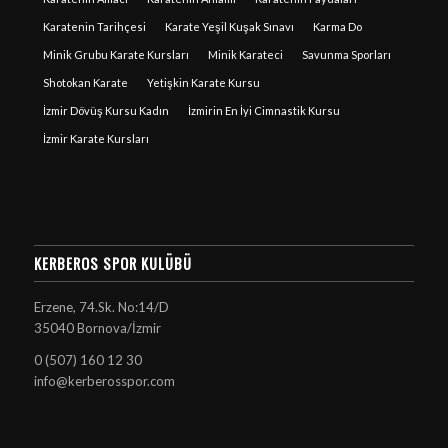
Karatenin Tarihçesi
Karate Yeşil Kuşak Sınavı
Karma Do
Minik Grubu Karate Kursları
Minik Karateci
Savunma Sporları
Shotokan Karate
Yetişkin Karate Kursu
İzmir Dövüş Kursu Kadın
İzmirin En İyi Cimnastik Kursu
İzmir Karate Kursları
KERBEROS SPOR KULÜBÜ
Erzene, 74.Sk. No:14/D
35040 Bornova/İzmir
0 (507) 160 12 30
info@kerberosspor.com