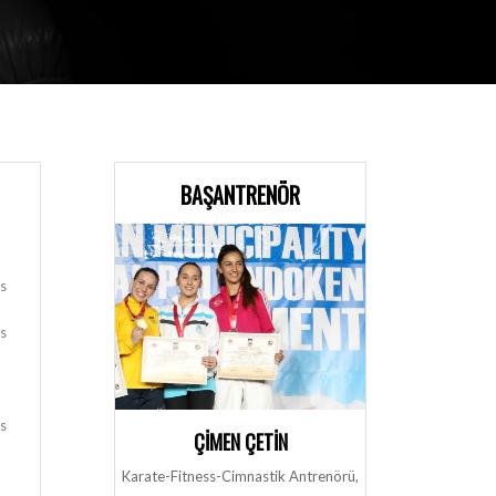
BAŞANTRENÖR
ks
ks
ks
ÇIMEN ÇETIN
Karate-Fitness-Cimnastik Antrenörü,