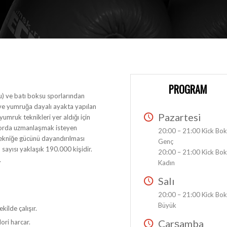
PROGRAM
u) ve batı boksu sporlarından
 ve yumruğa dayalı ayakta yapılan
Pazartesi
umruk teknikleri yer aldığı için
 sporda uzmanlaşmak isteyen
20:00 – 21:00 Kick Bo
 tekniğe gücünü dayandırılması
Genç
 sayısı yaklaşık 190.000 kişidir.
20:00 – 21:00 Kick Bo
.
Kadın
Salı
20:00 – 21:00 Kick Bo
Büyük
ilde çalışır.
Çarşamba
ori harcar.