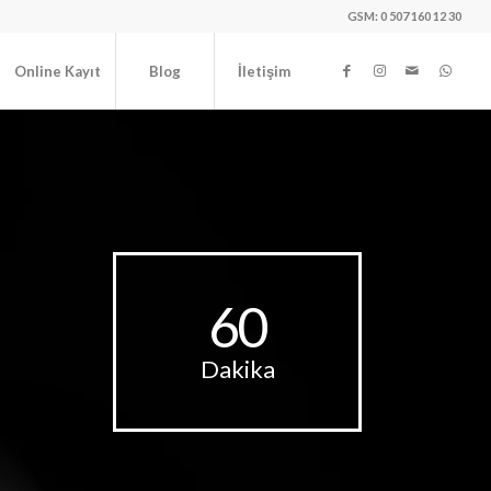
GSM: 0 507 160 12 30
Online Kayıt
Blog
İletişim
60
Dakika