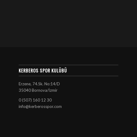
KERBEROS SPOR KULÜBÜ
Erzene, 74.Sk. No:14/D
35040 Bornova/İzmir
0 (507) 160 12 30
info@kerberosspor.com