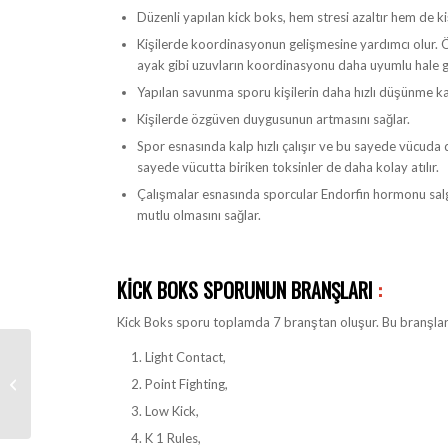
Düzenli yapılan kick boks, hem stresi azaltır hem de ki
Kişilerde koordinasyonun gelişmesine yardımcı olur. Öz
ayak gibi uzuvların koordinasyonu daha uyumlu hale ge
Yapılan savunma sporu kişilerin daha hızlı düşünme ka
Kişilerde özgüven duygusunun artmasını sağlar.
Spor esnasında kalp hızlı çalışır ve bu sayede vücuda d
sayede vücutta biriken toksinler de daha kolay atılır.
Çalışmalar esnasında sporcular Endorfin hormonu salg
mutlu olmasını sağlar.
KICK BOKS SPORUNUN BRANŞLARI
:
Kick Boks sporu toplamda 7 branştan oluşur. Bu branşlar 
Light Contact,
Genç Karate Kursu
Point Fighting,
Low Kick,
K 1 Rules,