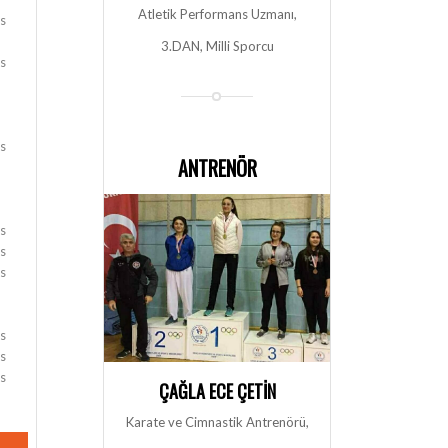
Atletik Performans Uzmanı,
ks
3.DAN, Milli Sporcu
ks
ks
ANTRENÖR
ks
ks
ks
ks
ks
ks
ÇAĞLA ECE ÇETIN
Karate ve Cimnastik Antrenörü,