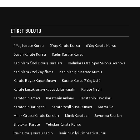
ETIKET BULUTU
4 Yaş Karate Kursu
5 Yaş Karate Kursu
6 Yaş Karate Kursu
Bayan Karate Kursu
Kadın Karate Kursu
Kadınlara Özel Dövüş Kursları
Kadınlara Özel Spor Salonu Bornova
Kadınlara Özel Zayıflama
Kadınlar İçin Karate Kursu
Karate Beyaz Kuşak Sınavı
Karate Kursu 7 Yaş Üstü
Karate kuşak sınavı kaç ayda bir yapılır
Karate Nedir
Karatenin Amacı
Karatenin Anlamı
Karatenin Faydaları
Karatenin Tarihçesi
Karate Yeşil Kuşak Sınavı
Karma Do
Minik Grubu Karate Kursları
Minik Karateci
Savunma Sporları
Shotokan Karate
Yetişkin Karate Kursu
İzmir Dövüş Kursu Kadın
İzmirin En İyi Cimnastik Kursu