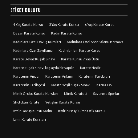
ETIKET BULUTU
4 Yaş Karate Kursu
5 Yaş Karate Kursu
6 Yaş Karate Kursu
Bayan Karate Kursu
Kadın Karate Kursu
Kadınlara Özel Dövüş Kursları
Kadınlara Özel Spor Salonu Bornova
Kadınlara Özel Zayıflama
Kadınlar İçin Karate Kursu
Karate Beyaz Kuşak Sınavı
Karate Kursu 7 Yaş Üstü
Karate kuşak sınavı kaç ayda bir yapılır
Karate Nedir
Karatenin Amacı
Karatenin Anlamı
Karatenin Faydaları
Karatenin Tarihçesi
Karate Yeşil Kuşak Sınavı
Karma Do
Minik Grubu Karate Kursları
Minik Karateci
Savunma Sporları
Shotokan Karate
Yetişkin Karate Kursu
İzmir Dövüş Kursu Kadın
İzmirin En İyi Cimnastik Kursu
İzmir Karate Kursları